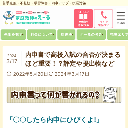
苦手克服・不登校・学習障害・内申アップ・授業対策
先生を探す
料金について
指導法
えーるの強み
指導エリ
内申書で高校入試の合否が決まる
2024
3/17
ほど重要！？評定や提出物など
2022年5月20日
2024年3月17日
「〇〇したら内申にひびくよ!」