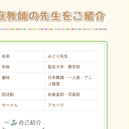
名前
みどり先生
学校
龍谷大学 農学部
趣味
日本舞踊・一人旅・アニ
メ鑑賞
部活動
吹奏楽部・写真部
サークル
アカペラ