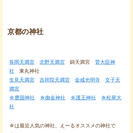
京都の神社
長岡天満宮
北野天満宮
錦天満宮
菅大臣神
社
東丸神社
生見天満宮
吉祥院天満宮
金戒光明寺
文子天
満宮
☆豊国神社
☆御金神社
☆護王神社
☆松尾大
社
☆は最近人気の神社、えーるオススメの神社で