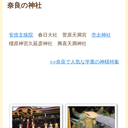
奈良の神社
安倍文殊院
春日大社 菅原天満宮
売太神社
橿原神宮久延彦神社 興喜天満神社
>>奈良で人気な学業の神様特集