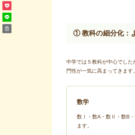
① 教科の細分化：
中学では５教科が中心でした
門性が一気に高まってきます
数学
数Ⅰ・数A・数Ⅱ・数B
ます。