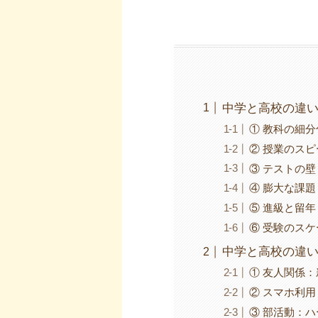
中学と高校の違
① 教科の細
② 授業のス
③ テストの
④ 膨大な課
⑤ 進級と留
⑥ 受験のス
中学と高校の違
① 友人関係
② スマホ利
③ 部活動：