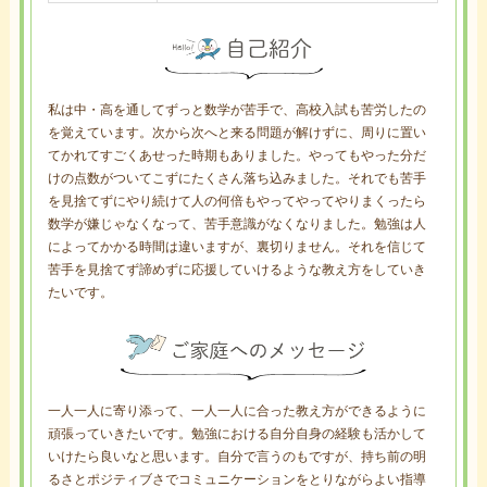
私は中・高を通してずっと数学が苦手で、高校入試も苦労したの
を覚えています。次から次へと来る問題が解けずに、周りに置い
てかれてすごくあせった時期もありました。やってもやった分だ
けの点数がついてこずにたくさん落ち込みました。それでも苦手
を見捨てずにやり続けて人の何倍もやってやってやりまくったら
数学が嫌じゃなくなって、苦手意識がなくなりました。勉強は人
によってかかる時間は違いますが、裏切りません。それを信じて
苦手を見捨てず諦めずに応援していけるような教え方をしていき
たいです。
一人一人に寄り添って、一人一人に合った教え方ができるように
頑張っていきたいです。勉強における自分自身の経験も活かして
いけたら良いなと思います。自分で言うのもですが、持ち前の明
るさとポジティブさでコミュニケーションをとりながらよい指導