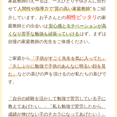
家庭教師のえーるは、一人ひとり子供さんに合わ
せて
人間性や指導力で“質の高い家庭教師”
をご紹
相性ピッタリ
介しています。お子さんとの
の家
庭教師との出会いは
安心感とモチベーションが高
くなり苦手な勉強も頑張っていける
はず。まずは
自慢の家庭教師の先生をご体感ください。
ご家庭から
「子供がすごく先生を気に入ってた」
「久しぶりに勉強で子供のあんなに明るい顔を見
た」
などの喜びの声を頂けるのが私たちの喜びで
す。
「自分の経験を活かして勉強で苦労している子に
教えてあげたい。」「私も勉強で苦労したから、
成績が伸びない子のチカラになってあげたい！」