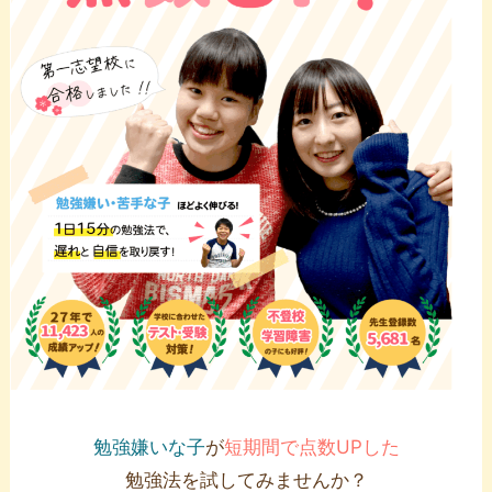
勉強嫌いな子
が
短期間で点数UPした
勉強法を試してみませんか？