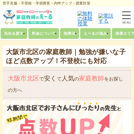
苦手克服・不登校・学習障害・内申アップ・授業対策
先生を探す
料金について
指導法
えーるの強み
指導エリ
大阪市北区の家庭教師｜勉強が嫌いな子
ほど点数アップ！不登校にも対応
大阪市北区
安く
人気
家庭教師
で
て
の
をお探し
の方へ