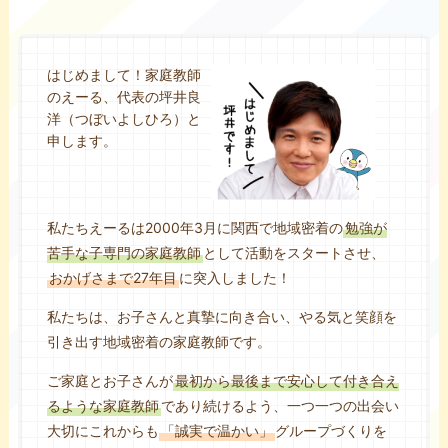
はじめまして！家庭教師
のえーる、代表の坪井良
洋（つぼいよしひろ）と
申します。
私たちえーるは2000年3月に関西で地域密着の
勉強が
苦手な子専門の家庭教師
として活動をスタートさせ、
おかげさまで27年目
に突入しました！
私たちは、お子さんと真摯に向き合い、やる気と笑顔を
引き出す地域密着の家庭教師です。
ご家庭とお子さんが
最初から最後まで安心して付き合え
るような家庭教師
であり続けるよう、一つ一つの出会い
大切にこれからも
「誠実で温かい」
グループづくりを