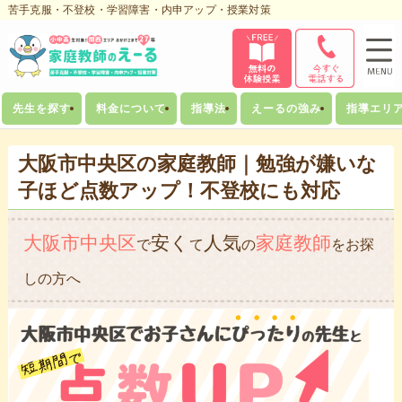
苦手克服・不登校・学習障害・内申アップ・授業対策
先生を探す
料金について
指導法
えーるの強み
指導エリ
大阪市中央区の家庭教師｜勉強が嫌いな
子ほど点数アップ！不登校にも対応
大阪市中央区
安く
人気
家庭教師
で
て
の
をお探
しの方へ