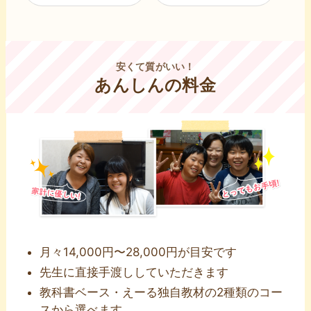
安くて質がいい！
あんしんの料金
⽉々14,000円〜28,000円が⽬安です
先⽣に直接⼿渡ししていただきます
教科書ベース・えーる独自教材の2種類のコー
スから選べます