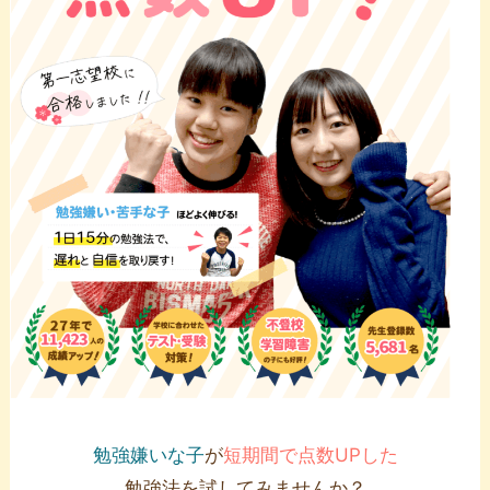
勉強嫌いな子
が
短期間で点数UPした
勉強法を試してみませんか？