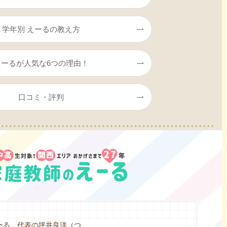
学年別 えーるの教え方
えーるが人気な6つの理由！
口コミ・評判
ーる、代表の坪井良洋（つ