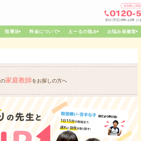
指導法
料金について
えーるの強み
お悩み保健室
気
家庭教師
の
をお探しの方へ