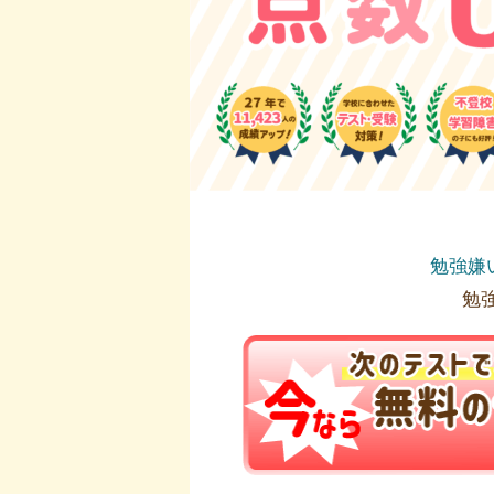
勉強嫌
勉