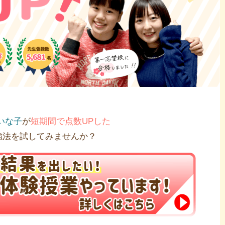
いな子
が
短期間で点数UPした
強法を試してみませんか？