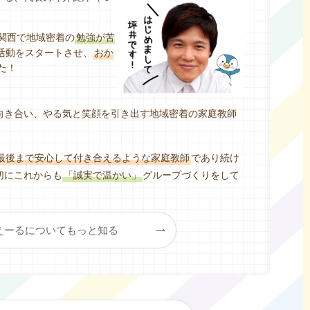
に関西で地域密着の
勉強が苦
活動をスタートさせ、
おか
た！
向き合い、やる気と笑顔を引き出す地域密着の家庭教師
最後まで安心して付き合えるような家庭教師
であり続け
切にこれからも
「誠実で温かい」
グループづくりをして
えーるについてもっと知る