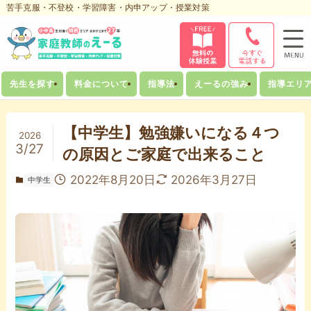
苦手克服・不登校・学習障害・内申アップ・授業対策
先生を探す
料金について
指導法
えーるの強み
指導エリ
【中学生】勉強嫌いになる４つ
2026
3/27
の原因とご家庭で出来ること
2022年8月20日
2026年3月27日
中学生