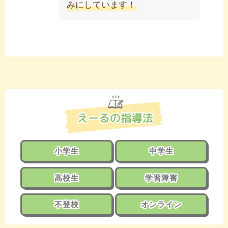
みにしています！
小学生
中学生
高校生
学習障害
不登校
オンライン