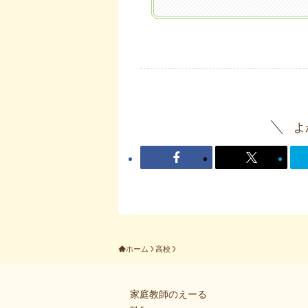
よ
ホーム
高校
家庭教師のえーる