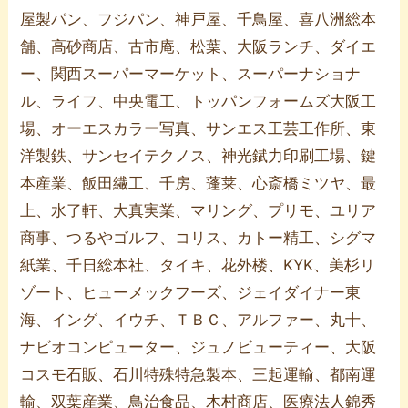
屋製パン、フジパン、神戸屋、千鳥屋、喜八洲総本
舗、高砂商店、古市庵、松葉、大阪ランチ、ダイエ
ー、関西スーパーマーケット、スーパーナショナ
ル、ライフ、中央電工、トッパンフォームズ大阪工
場、オーエスカラー写真、サンエス工芸工作所、東
洋製鉄、サンセイテクノス、神光錻力印刷工場、鍵
本産業、飯田繊工、千房、蓬莱、心斎橋ミツヤ、最
上、水了軒、大真実業、マリング、プリモ、ユリア
商事、つるやゴルフ、コリス、カトー精工、シグマ
紙業、千日総本社、タイキ、花外楼、KYK、美杉リ
ゾート、ヒューメックフーズ、ジェイダイナー東
海、イング、イウチ、ＴＢＣ、アルファー、丸十、
ナビオコンピューター、ジュノビューティー、大阪
コスモ石販、石川特殊特急製本、三起運輸、都南運
輸、双葉産業、鳥治食品、木村商店、医療法人錦秀